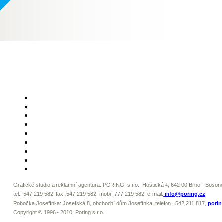
Grafické studio a reklamní agentura: PORING, s.r.o., Hoštická 4, 642 00 Brno - Boso
tel.: 547 219 582
, fax: 547 219 582,
mobil: 777 219 582
, e-mail:
info@poring.cz
Pobočka Josefínka:
Josefská 8, obchodní dům Josefínka,
telefon.: 542 211 817
,
porin
Copyright © 1996 - 2010, Poring s.r.o.