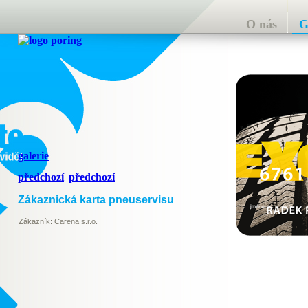
O nás
G
galerie
předchozí
předchozí
Zákaznická karta pneuservisu
Zákazník:
Carena s.r.o.