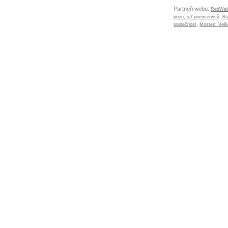
Partneři webu:
RedWeb:
,
pneu, síť pneuservisů
Ba
,
společnost
Mostex: Vel